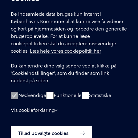
Partnerskabet er et forpligtende samarbejde med 33
De indsamlede data bruges kun internt i
københavnske ungdomsuddannelser om at
Københavns Kommune til at kunne vise fx videoer
forbedre trivsel og sundhed blandt eleverne og
og kort på hjemmesiden og forbedre den generelle
dermed bidrage til, at flest muligt gennemfører en
brugeroplevelse. For at kunne læse
ungdomsuddannelse.
cookiepolitikken skal du acceptere nødvendige
cookies.
Læs hele vores cookiepolitik her
Center for Forebyggelse og Folkesundhed
Sundheds- og Omsorgsforvaltningen i Københavns
Du kan ændre dine valg senere ved at klikke på
Kommune
'Cookieindstillinger', som du finder som link
nederst på siden.
KONTAKT
Nødvendige
Funktionelle
Statistiske
Kontakt os
Vis cookieforklaring
LINKS
Tillad udvalgte cookies
Om partnerskabet