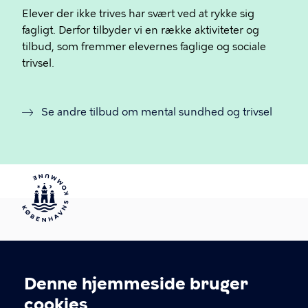
Elever der ikke trives har svært ved at rykke sig
fagligt. Derfor tilbyder vi en række aktiviteter og
tilbud, som fremmer elevernes faglige og sociale
trivsel.
Se andre tilbud om mental sundhed og trivsel
Partnerskab med
Denne hjemmeside bruger
Cookieindstillinger
ungdomsuddannelser
cookies